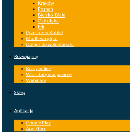
Kraków
Poznań
Bielsko-Biała
Ostrołęka
Ełk
Przestrzeń Kobiet
Modlitwa głębi
Dołącz do wolontariatu
Rozwijaj się
Kursy online
Warsztaty stacjonarne
Webinary
Sklep
Aplikacja
Google Play
App Store