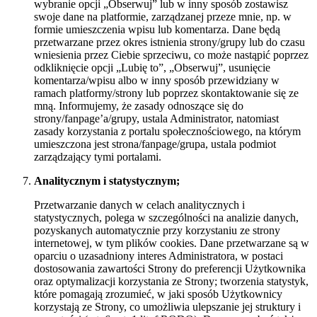
wybranie opcji „Obserwuj” lub w inny sposób zostawisz
swoje dane na platformie, zarządzanej przeze mnie, np. w
formie umieszczenia wpisu lub komentarza. Dane będą
przetwarzane przez okres istnienia strony/grupy lub do czasu
wniesienia przez Ciebie sprzeciwu, co może nastąpić poprzez
odkliknięcie opcji „Lubię to”, „Obserwuj”, usunięcie
komentarza/wpisu albo w inny sposób przewidziany w
ramach platformy/strony lub poprzez skontaktowanie się ze
mną. Informujemy, że zasady odnoszące się do
strony/fanpage’a/grupy, ustala Administrator, natomiast
zasady korzystania z portalu społecznościowego, na którym
umieszczona jest strona/fanpage/grupa, ustala podmiot
zarządzający tymi portalami.
Analitycznym i statystycznym;
Przetwarzanie danych w celach analitycznych i
statystycznych, polega w szczególności na analizie danych,
pozyskanych automatycznie przy korzystaniu ze strony
internetowej, w tym plików cookies. Dane przetwarzane są w
oparciu o uzasadniony interes Administratora, w postaci
dostosowania zawartości Strony do preferencji Użytkownika
oraz optymalizacji korzystania ze Strony; tworzenia statystyk,
które pomagają zrozumieć, w jaki sposób Użytkownicy
korzystają ze Strony, co umożliwia ulepszanie jej struktury i