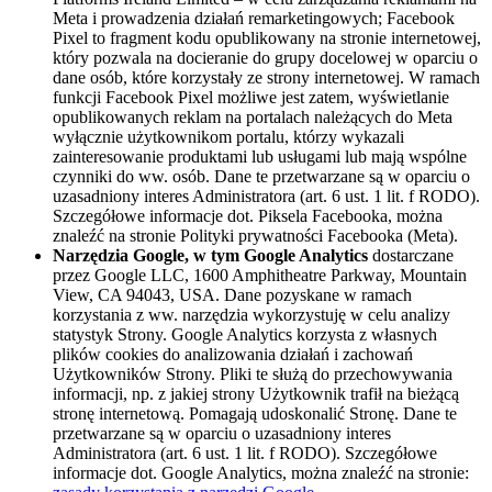
Meta i prowadzenia działań remarketingowych; Facebook
Pixel to fragment kodu opublikowany na stronie internetowej,
który pozwala na docieranie do grupy docelowej w oparciu o
dane osób, które korzystały ze strony internetowej. W ramach
funkcji Facebook Pixel możliwe jest zatem, wyświetlanie
opublikowanych reklam na portalach należących do Meta
wyłącznie użytkownikom portalu, którzy wykazali
zainteresowanie produktami lub usługami lub mają wspólne
czynniki do ww. osób. Dane te przetwarzane są w oparciu o
uzasadniony interes Administratora (art. 6 ust. 1 lit. f RODO).
Szczegółowe informacje dot. Piksela Facebooka, można
znaleźć na stronie Polityki prywatności Facebooka (Meta).
Narzędzia Google, w tym Google Analytics
dostarczane
przez Google LLC, 1600 Amphitheatre Parkway, Mountain
View, CA 94043, USA. Dane pozyskane w ramach
korzystania z ww. narzędzia wykorzystuję w celu analizy
statystyk Strony. Google Analytics korzysta z własnych
plików cookies do analizowania działań i zachowań
Użytkowników Strony. Pliki te służą do przechowywania
informacji, np. z jakiej strony Użytkownik trafił na bieżącą
stronę internetową. Pomagają udoskonalić Stronę. Dane te
przetwarzane są w oparciu o uzasadniony interes
Administratora (art. 6 ust. 1 lit. f RODO). Szczegółowe
informacje dot. Google Analytics, można znaleźć na stronie: