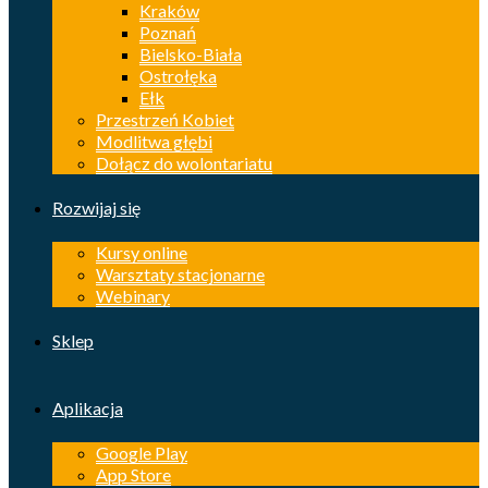
Kraków
Poznań
Bielsko-Biała
Ostrołęka
Ełk
Przestrzeń Kobiet
Modlitwa głębi
Dołącz do wolontariatu
Rozwijaj się
Kursy online
Warsztaty stacjonarne
Webinary
Sklep
Aplikacja
Google Play
App Store