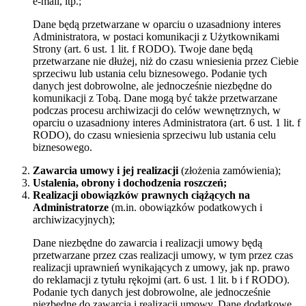
e-mail, itp.;
Dane będą przetwarzane w oparciu o uzasadniony interes
Administratora, w postaci komunikacji z Użytkownikami
Strony (art. 6 ust. 1 lit. f RODO). Twoje dane będą
przetwarzane nie dłużej, niż do czasu wniesienia przez Ciebie
sprzeciwu lub ustania celu biznesowego. Podanie tych
danych jest dobrowolne, ale jednocześnie niezbędne do
komunikacji z Tobą. Dane mogą być także przetwarzane
podczas procesu archiwizacji do celów wewnętrznych, w
oparciu o uzasadniony interes Administratora (art. 6 ust. 1 lit. f
RODO), do czasu wniesienia sprzeciwu lub ustania celu
biznesowego.
Zawarcia umowy i jej realizacji
(złożenia zamówienia);
Ustalenia, obrony i dochodzenia roszczeń;
Realizacji obowiązków prawnych ciążących na
Administratorze
(m.in. obowiązków podatkowych i
archiwizacyjnych);
Dane niezbędne do zawarcia i realizacji umowy będą
przetwarzane przez czas realizacji umowy, w tym przez czas
realizacji uprawnień wynikających z umowy, jak np. prawo
do reklamacji z tytułu rękojmi (art. 6 ust. 1 lit. b i f RODO).
Podanie tych danych jest dobrowolne, ale jednocześnie
niezbędne do zawarcia i realizacji umowy. Dane dodatkowe