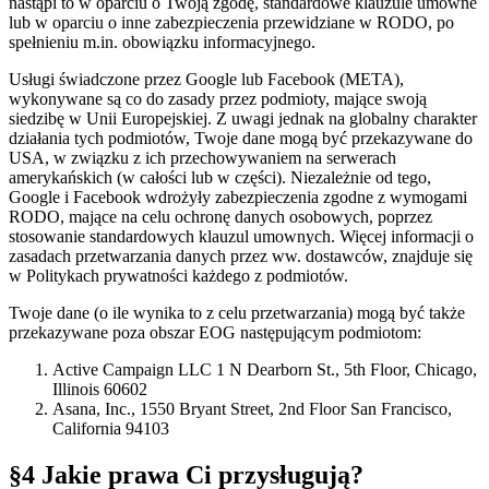
nastąpi to w oparciu o Twoją zgodę, standardowe klauzule umowne
lub w oparciu o inne zabezpieczenia przewidziane w RODO, po
spełnieniu m.in. obowiązku informacyjnego.
Usługi świadczone przez Google lub Facebook (META),
wykonywane są co do zasady przez podmioty, mające swoją
siedzibę w Unii Europejskiej. Z uwagi jednak na globalny charakter
działania tych podmiotów, Twoje dane mogą być przekazywane do
USA, w związku z ich przechowywaniem na serwerach
amerykańskich (w całości lub w części). Niezależnie od tego,
Google i Facebook wdrożyły zabezpieczenia zgodne z wymogami
RODO, mające na celu ochronę danych osobowych, poprzez
stosowanie standardowych klauzul umownych. Więcej informacji o
zasadach przetwarzania danych przez ww. dostawców, znajduje się
w Politykach prywatności każdego z podmiotów.
Twoje dane (o ile wynika to z celu przetwarzania) mogą być także
przekazywane poza obszar EOG następującym podmiotom:
Active Campaign LLC 1 N Dearborn St., 5th Floor, Chicago,
Illinois 60602
Asana, Inc., 1550 Bryant Street, 2nd Floor San Francisco,
California 94103
§4 Jakie prawa Ci przysługują?