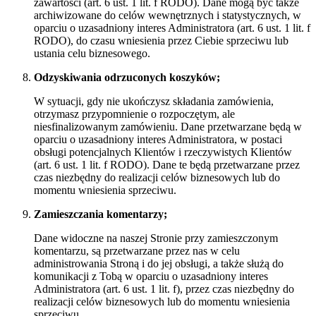
zawartości (art. 6 ust. 1 lit. f RODO). Dane mogą być także
archiwizowane do celów wewnętrznych i statystycznych, w
oparciu o uzasadniony interes Administratora (art. 6 ust. 1 lit. f
RODO), do czasu wniesienia przez Ciebie sprzeciwu lub
ustania celu biznesowego.
Odzyskiwania odrzuconych koszyków;
W sytuacji, gdy nie ukończysz składania zamówienia,
otrzymasz przypomnienie o rozpoczętym, ale
niesfinalizowanym zamówieniu. Dane przetwarzane będą w
oparciu o uzasadniony interes Administratora, w postaci
obsługi potencjalnych Klientów i rzeczywistych Klientów
(art. 6 ust. 1 lit. f RODO). Dane te będą przetwarzane przez
czas niezbędny do realizacji celów biznesowych lub do
momentu wniesienia sprzeciwu.
Zamieszczania komentarzy;
Dane widoczne na naszej Stronie przy zamieszczonym
komentarzu, są przetwarzane przez nas w celu
administrowania Stroną i do jej obsługi, a także służą do
komunikacji z Tobą w oparciu o uzasadniony interes
Administratora (art. 6 ust. 1 lit. f), przez czas niezbędny do
realizacji celów biznesowych lub do momentu wniesienia
sprzeciwu.