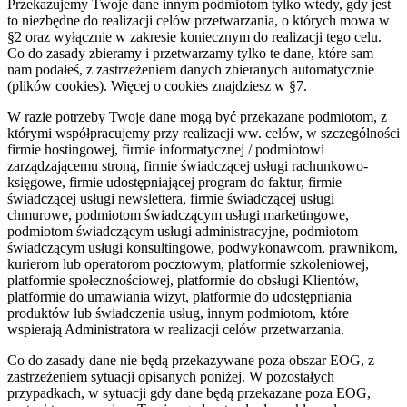
Przekazujemy Twoje dane innym podmiotom tylko wtedy, gdy jest
to niezbędne do realizacji celów przetwarzania, o których mowa w
§2 oraz wyłącznie w zakresie koniecznym do realizacji tego celu.
Co do zasady zbieramy i przetwarzamy tylko te dane, które sam
nam podałeś, z zastrzeżeniem danych zbieranych automatycznie
(plików cookies). Więcej o cookies znajdziesz w §7.
W razie potrzeby Twoje dane mogą być przekazane podmiotom, z
którymi współpracujemy przy realizacji ww. celów, w szczególności
firmie hostingowej, firmie informatycznej / podmiotowi
zarządzającemu stroną, firmie świadczącej usługi rachunkowo-
księgowe, firmie udostępniającej program do faktur, firmie
świadczącej usługi newslettera, firmie świadczącej usługi
chmurowe, podmiotom świadczącym usługi marketingowe,
podmiotom świadczącym usługi administracyjne, podmiotom
świadczącym usługi konsultingowe, podwykonawcom, prawnikom,
kurierom lub operatorom pocztowym, platformie szkoleniowej,
platformie społecznościowej, platformie do obsługi Klientów,
platformie do umawiania wizyt, platformie do udostępniania
produktów lub świadczenia usług, innym podmiotom, które
wspierają Administratora w realizacji celów przetwarzania.
Co do zasady dane nie będą przekazywane poza obszar EOG, z
zastrzeżeniem sytuacji opisanych poniżej. W pozostałych
przypadkach, w sytuacji gdy dane będą przekazane poza EOG,