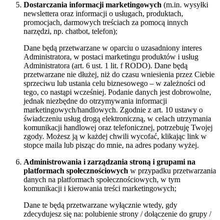
Dostarczania informacji marketingowych
(m.in. wysyłki
newslettera oraz informacji o usługach, produktach,
promocjach, darmowych treściach za pomocą innych
narzędzi, np. chatbot, telefon);
Dane będą przetwarzane w oparciu o uzasadniony interes
Administratora, w postaci marketingu produktów i usług
Administratora (art. 6 ust. 1 lit. f RODO). Dane będą
przetwarzane nie dłużej, niż do czasu wniesienia przez Ciebie
sprzeciwu lub ustania celu biznesowego – w zależności od
tego, co nastąpi wcześniej. Podanie danych jest dobrowolne,
jednak niezbędne do otrzymywania informacji
marketingowych/handlowych. Zgodnie z art. 10 ustawy o
świadczeniu usług drogą elektroniczną, w celach utrzymania
komunikacji handlowej oraz telefonicznej, potrzebuję Twojej
zgody. Możesz ją w każdej chwili wycofać, klikając link w
stopce maila lub pisząc do mnie, na adres podany wyżej.
Administrowania i zarządzania stroną i grupami na
platformach społecznościowych
w przypadku przetwarzania
danych na platformach społecznościowych, w tym
komunikacji i kierowania treści marketingowych;
Dane te będą przetwarzane wyłącznie wtedy, gdy
zdecydujesz się na: polubienie strony / dołączenie do grupy /