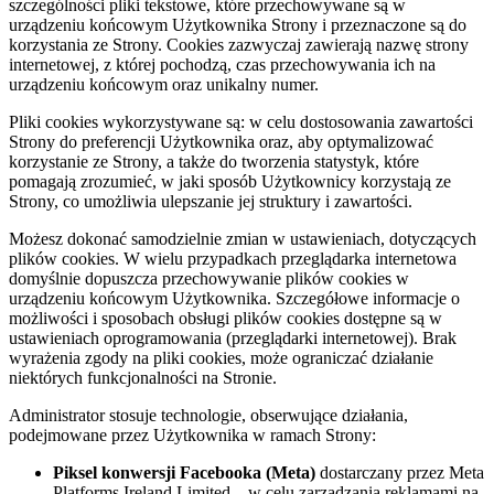
szczególności pliki tekstowe, które przechowywane są w
urządzeniu końcowym Użytkownika Strony i przeznaczone są do
korzystania ze Strony. Cookies zazwyczaj zawierają nazwę strony
internetowej, z której pochodzą, czas przechowywania ich na
urządzeniu końcowym oraz unikalny numer.
Pliki cookies wykorzystywane są: w celu dostosowania zawartości
Strony do preferencji Użytkownika oraz, aby optymalizować
korzystanie ze Strony, a także do tworzenia statystyk, które
pomagają zrozumieć, w jaki sposób Użytkownicy korzystają ze
Strony, co umożliwia ulepszanie jej struktury i zawartości.
Możesz dokonać samodzielnie zmian w ustawieniach, dotyczących
plików cookies. W wielu przypadkach przeglądarka internetowa
domyślnie dopuszcza przechowywanie plików cookies w
urządzeniu końcowym Użytkownika. Szczegółowe informacje o
możliwości i sposobach obsługi plików cookies dostępne są w
ustawieniach oprogramowania (przeglądarki internetowej). Brak
wyrażenia zgody na pliki cookies, może ograniczać działanie
niektórych funkcjonalności na Stronie.
Administrator stosuje technologie, obserwujące działania,
podejmowane przez Użytkownika w ramach Strony:
Piksel konwersji Facebooka (Meta)
dostarczany przez Meta
Platforms Ireland Limited – w celu zarządzania reklamami na