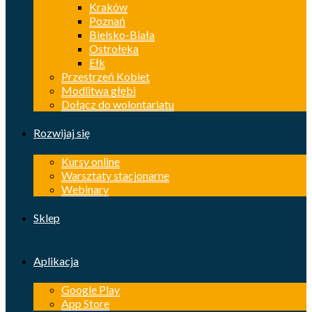
Kraków
Poznań
Bielsko-Biała
Ostrołęka
Ełk
Przestrzeń Kobiet
Modlitwa głębi
Dołącz do wolontariatu
Rozwijaj się
Kursy online
Warsztaty stacjonarne
Webinary
Sklep
Aplikacja
Google Play
App Store