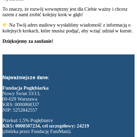
To znaczy, że rozwój wewnętrzny jest dla Ciebie ważny i chcesz
razem z nami zrobić kolejny krok w głąb!
Na Twój adres mailowy wysłaliśmy wiadomość z informacją o
kolejnych krokach, które musisz podjąć, aby wziąć udział w kursie.
Dziękujemy za zaufanie!
Najważniejsze dane:
Fundacja Pogłębiarka
Nowy Świat 33/13,
00-029 Warszawa
KRS: 0000868337
NIP: 5252842557
Przekaż 1,5% Pogłębiarce
KRS: 0000507234, cel szczegółowy: 24219
(zbiórka przez Fundację FaniMani).