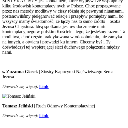
MISTYKA CISZY jest spotkaniem, które wypływa ze współpracy
kilku środowisk kontemplacyjnych w Polsce. Choć propagowane
przez nas metody modlitwy w ciszy różnią się pewnymi niuansami,
postanowiliśmy pielęgnować relacje i przepływ pomiędzy nami, bo
wszyscy mamy świadomość, że łączy nas to samo źródło
–
osoba
Jezusa Chrystusa. Ideą spotkania jest uwidocznienie nurtu
kontemplacyjnego w polskim Kościele i tego, że jesteśmy razem. Ta
modlitwa, choć często praktykowana w odosobnieniu, nie zamyka
na innych, a otwiera i prowadzi ku innym. Chcemy byś i Ty
doświadczył tej wspierającej sieci duchowego połączenia między
nami.
s. Zuzanna Głasek
| Siostry Kapucynki Najświętszego Serca
Jezusa
Dowiedz się więcej
:
Link
Tomasz Jeliński
| Ruch Odnowy Kontemplacyjnej
Dowiedz się więcej
:
Link