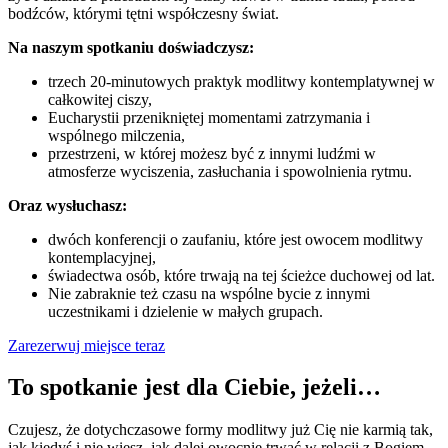
bodźców, którymi tętni współczesny świat.
Na naszym spotkaniu doświadczysz:
trzech 20-minutowych praktyk modlitwy kontemplatywnej w
całkowitej ciszy,
Eucharystii przenikniętej momentami zatrzymania i
wspólnego milczenia,
przestrzeni, w której możesz być z innymi ludźmi w
atmosferze wyciszenia, zasłuchania i spowolnienia rytmu.
Oraz wysłuchasz:
dwóch konferencji o zaufaniu, które jest owocem modlitwy
kontemplacyjnej,
świadectwa osób, które trwają na tej ścieżce duchowej od lat.
Nie zabraknie też czasu na wspólne bycie z innymi
uczestnikami i dzielenie w małych grupach.
Zarezerwuj miejsce teraz
To spotkanie jest dla Ciebie, jeżeli…
Czujesz, że dotychczasowe formy modlitwy już Cię nie karmią tak,
jak kiedyś i nie wiesz, jak dalej owocnie trwać w relacji z Bogiem