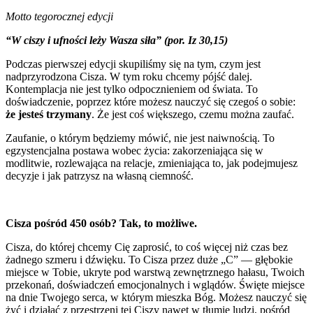
Motto tegorocznej edycji
“W ciszy i ufności leży Wasza siła” (por. Iz 30,15)
Podczas pierwszej edycji
skupiliśmy się na tym, czym jest
nadprzyrodzona Cisza.
W tym roku chcemy pójść dalej.
Kontemplacja nie jest tylko odpocznieniem od świata. To
doświadczenie, poprzez które możesz nauczyć się czegoś o sobie:
że jesteś trzymany
. Że jest coś większego, czemu można zaufać.
Zaufanie, o którym będziemy mówić, nie jest naiwnością. To
egzystencjalna postawa wobec życia: zakorzeniająca się w
modlitwie, rozlewająca na relacje, zmieniająca to, jak podejmujesz
decyzje i jak patrzysz na własną ciemność.
Cisza pośród 450 osób? Tak, to możliwe.
Cisza, do której chcemy Cię zaprosić, to coś więcej niż czas bez
żadnego szmeru i dźwięku. To Cisza przez duże „C” — głębokie
miejsce w Tobie, ukryte pod warstwą zewnętrznego hałasu, Twoich
przekonań, doświadczeń emocjonalnych i wglądów. Święte miejsce
na dnie Twojego serca, w którym mieszka Bóg. Możesz nauczyć się
żyć i działać z przestrzeni tej Ciszy nawet w tłumie ludzi, pośród