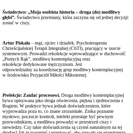
Świadectwo:
„Moja osobista historia –
droga (do) modlitwy
głębi”.
Świadectwo przemiany, która zaczyna się od jednej decyzji:
zostać w ciszy.
Artur Piskała
– mąż, ojciec i
dziadek. Psychoterapeuta
Chrześcijańskiej Terapii
Integralnej (ChTI), pracujący w nurcie
systemowym. Prowadzi
rekolekcje wprowadzające w
duchowość
„Pustych Rąk”, modlitwę
kontemplacyjną oraz
rekolekcje dedykowane
mężczyznom. Jest
odpowiedzialny za koordynację
grup modlitwy kontemplacyjnej
w środowisku Przyjaciół
Miłości Miłosiernej.
Prelekcja
: Zaufać procesowi.
Droga modlitwy kontemplacyjnej
bywa opisywana jako droga oświecenia, piękna i zjednoczenia z
Bogiem. W praktyce bywa jednak doświadczeniem, które
wyprowadza poza to, co znane zrozumiałe. Znika poznanie
mysłowe, poczucie kontroli, intelekt przestaje być pewnym
przewodnikiem, a modlitwa prowadzi w przestrzeń ciszy i
niewiedzy. Czy takie doświadczenia są czymś naturalnym na tej
drodze? Jak je rozumieć i przeżywać, aby stawały się przestrzenią