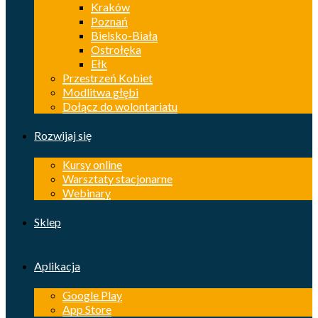
Kraków
Poznań
Bielsko-Biała
Ostrołęka
Ełk
Przestrzeń Kobiet
Modlitwa głębi
Dołącz do wolontariatu
Rozwijaj się
Kursy online
Warsztaty stacjonarne
Webinary
Sklep
Aplikacja
Google Play
App Store