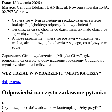
Data:
18 kwietnia 2026 r.
Miejsce:
Centrum Edukacji DANIEL, ul. Nowoursynowska 154A,
02-797 Warszawa
Czujesz, że w tym zabieganym i rozkrzyczanym świecie
brakuje Ci głębokiego odpoczynku i wytchnienia?
Tęsknisz za ciszą, choć na co dzień masz tak mało okazji, by
się w nią zanurzyć?
A może przeciwnie – wiesz, że postawa wyciszenia jest
ważna, ale unikasz jej, bo obawiasz się tego, co usłyszysz w
sobie
Zapraszamy Cię na wydarzenie – „Mistyka Ciszy”, gdzie
pomożemy Ci oswoić to doświadczenie i pokażemy Ci duchowy
wymiar zasłuchania i milczenia.
WEŹ UDZIAŁ W WYDARZENIU “MISTYKA CISZY”
dołącz teraz
Odpowiedzi na często zadawane pytania:
Czy muszę mieć doświadczenie w kontemplacji, żeby przyjść?