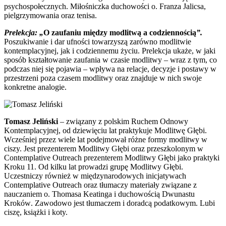
psychospołecznych. Miłośniczka duchowości o. Franza Jalicsa,
pielgrzymowania oraz tenisa.
Prelekcja:
„
O zaufaniu między modlitwą a codziennością
”.
Poszukiwanie i dar ufności towarzyszą zarówno modlitwie
kontemplacyjnej, jak i codziennemu życiu. Prelekcja ukaże, w jaki
sposób kształtowanie zaufania w czasie modlitwy – wraz z tym, co
podczas niej się pojawia – wpływa na relacje, decyzje i postawy w
przestrzeni poza czasem modlitwy oraz znajduje w nich swoje
konkretne analogie.
Tomasz Jeliński
–
związany z polskim Ruchem Odnowy
Kontemplacyjnej,
o
d dziewięciu lat praktykuje Modlitwę Głębi.
Wcześniej przez wiele lat podejmował różne formy modlitwy w
ciszy. Jest prezenterem Modlitwy Głębi oraz przeszkolonym w
Contemplative Outreach prezenterem Modlitwy Głębi jako praktyki
Kroku 11. Od kilku lat prowadzi grupę Modlitwy Głębi.
Uczestniczy również w międzynarodowych inicjatywach
Contemplative Outreach oraz tłumaczy materiały związane z
nauczaniem o. Thomasa Keatinga i duchowością Dwunastu
Kroków
. Z
awodowo jest tłumaczem i doradcą podatkowym.
Lubi
ciszę, książki i koty.