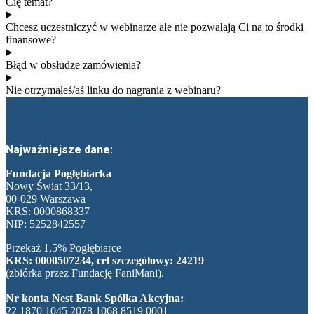
Cię temat?
Chcesz uczestniczyć w webinarze ale nie pozwalają Ci na to środki
finansowe?​
Błąd w obsłudze zamówienia?
Nie otrzymałeś/aś linku do nagrania z webinaru?
Najważniejsze dane:
Fundacja Pogłębiarka
Nowy Świat 33/13,
00-029 Warszawa
KRS: 0000868337
NIP: 5252842557
Przekaż 1,5% Pogłębiarce
KRS: 0000507234, cel szczegółowy: 24219
(zbiórka przez Fundację FaniMani).
Nr konta Nest Bank Spółka Akcyjna:
22 1870 1045 2078 1068 8519 0001