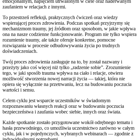
emocjonalnym, napięciem utrwalonym w ciele oraz naderwanym
zaufaniem w relacjach z innymi.
To przestrzeń refleksji, praktycznych ćwiczeń oraz wiedzy
wspierającej proces zdrowienia. Podczas spotkań przyjrzymy się
mechanizmom traumy, jej źródłom oraz sposobom, w jakie wpływa
ona na nasze codzienne funkcjonowanie. Program nie tylko wspiera
rozumienie traumy, ale także oferuje konkretne, pomocne
rozwiązania w procesie odbudowywania życia po trudnych
doświadczeniach.
Twój proces zdrowienia zasługuje na to, by został nazwany i
przeżyty jako coś więcej niż tylko „radzenie sobie”. Zrozumienie
tego, w jaki sposób trauma wpływa na ciało i relacje, otwiera
możliwość stworzenia nowej narracji życia — takiej, która nie
opiera się wyłącznie na przetrwaniu, lecz na budowaniu poczucia
wartości i sensu.
Celem cyklu jest wsparcie uczestników w świadomym
rozpoznawaniu własnych reakcji oraz w budowaniu poczucia
bezpieczeństwa i zaufania wobec siebie, innych oraz świata.
Każde spotkanie zostało przygotowane wokół odrębnego tematu i
hasła przewodniego, co umożliwia uczestnictwo zarówno w całym
cyklu, jak i w pojedynczych, wybranych webinarach — zgodnie z
indywidualnymi potrzebami.