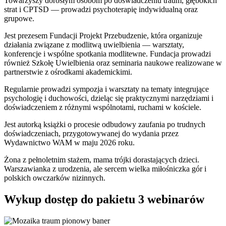
Towarzyszy dorosłym osobom po doświadczeniu traum, głębokich
strat i CPTSD — prowadzi psychoterapię indywidualną oraz
grupowe.
Jest prezesem Fundacji Projekt Przebudzenie, która organizuje
działania związane z modlitwą uwielbienia — warsztaty,
konferencje i wspólne spotkania modlitewne. Fundacja prowadzi
również Szkołę Uwielbienia oraz seminaria naukowe realizowane w
partnerstwie z ośrodkami akademickimi.
Regularnie prowadzi sympozja i warsztaty na tematy integrujące
psychologię i duchowości, dzieląc się praktycznymi narzędziami i
doświadczeniem z różnymi wspólnotami, ruchami w kościele.
Jest autorką książki o procesie odbudowy zaufania po trudnych
doświadczeniach, przygotowywanej do wydania przez
Wydawnictwo WAM w maju 2026 roku.
Żona z pełnoletnim stażem, mama trójki dorastających dzieci.
Warszawianka z urodzenia, ale sercem wielka miłośniczka gór i
polskich owczarków nizinnych.
Wykup dostęp do pakietu 3 webinarów