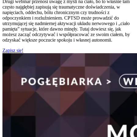
Drugi webinar przenosi uwagę z myśli na ciało, bo to właśnie tam
często najgłębiej zapisują się traumatyczne doświadczenia, w
napięciach, oddechu, bólu chronicznym czy trudności z
odpoczynkiem i rozluźnieniem. CPTSD może prowadzić do
utrzymującej się nadmiernej aktywacji układu nerwowego i „ciało
pamięta” sytuacje, które dawno minęły. Tutaj dowiesz się, jak
możesz zacząć odczytywać i współpracować ze swoim ciałem, by
odzyskać większe poczucie spokoju i własnej autonomii.
Zapisz się!