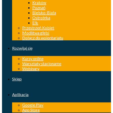
Kraków
Poznań
Bielsko-Biała
Ostrołęka
Ełk
Przestrzeń Kobiet
Modlitwa głębi
Dołącz do wolontariatu
Rozwijaj się
Kursy online
Warsztaty stacjonarne
Webinary
Sklep
Aplikacja
Google Play
App Store