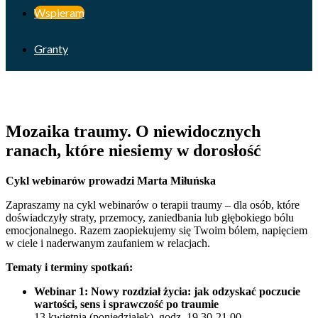
Wspieram
Granty
Mozaika traumy. O niewidocznych
ranach, które niesiemy w dorosłość
Cykl webinarów prowadzi Marta Miłuńska
Zapraszamy na cykl webinarów o terapii traumy – dla osób, które
doświadczyły straty, przemocy, zaniedbania lub głębokiego bólu
emocjonalnego. Razem zaopiekujemy się Twoim bólem, napięciem
w ciele i naderwanym zaufaniem w relacjach.
Tematy i terminy spotkań:
Webinar 1:
Nowy rozdział życia: jak odzyskać poczucie
wartości, sens i sprawczość po traumie
13 kwietnia (poniedziałek), godz. 19.30-21.00