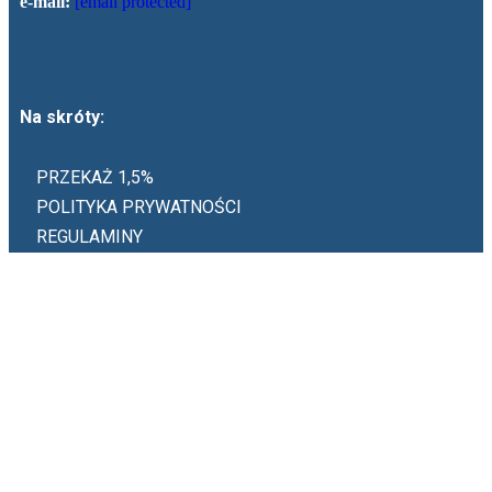
e-mail:
[email protected]
Na skróty:
PRZEKAŻ 1,5%
POLITYKA PRYWATNOŚCI
REGULAMINY
KONTAKT
💌 NEWSLETTER
👥 DOŁĄCZ DO NAS:
👉 GRUPY DZIELENIA
👉 SPOTKANIA LOKALNE
👉 PRZESTRZEŃ KOBIET
👉 MĘSKA STREFA