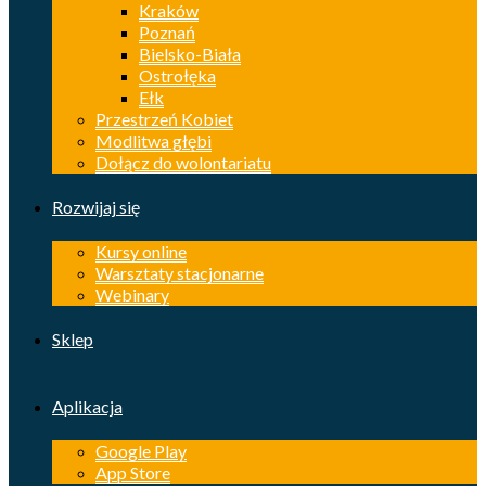
Kraków
Poznań
Bielsko-Biała
Ostrołęka
Ełk
Przestrzeń Kobiet
Modlitwa głębi
Dołącz do wolontariatu
Rozwijaj się
Kursy online
Warsztaty stacjonarne
Webinary
Sklep
Aplikacja
Google Play
App Store