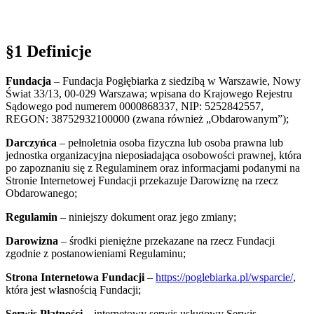
§1 Definicje
Fundacja
– Fundacja Pogłębiarka z siedzibą w Warszawie, Nowy
Świat 33/13, 00-029 Warszawa; wpisana do Krajowego Rejestru
Sądowego pod numerem 0000868337, NIP: 5252842557,
REGON: 38752932100000 (zwana również „Obdarowanym”);
Darczyńca
– pełnoletnia osoba fizyczna lub osoba prawna lub
jednostka organizacyjna nieposiadająca osobowości prawnej, która
po zapoznaniu się z Regulaminem oraz informacjami podanymi na
Stronie Internetowej Fundacji przekazuje Darowiznę na rzecz
Obdarowanego;
Regulamin
– niniejszy dokument oraz jego zmiany;
Darowizna
– środki pieniężne przekazane na rzecz Fundacji
zgodnie z postanowieniami Regulaminu;
Strona Internetowa Fundacji
–
https://poglebiarka.pl/wsparcie/
,
która jest własnością Fundacji;
Serwis Płatności
– internetowy serwis usługowy Serwis