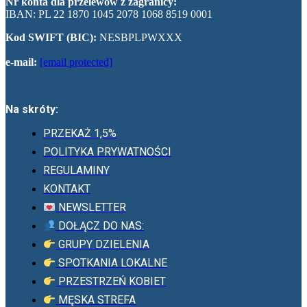
Nr konta dla przelewów z zagranicy:
IBAN: PL 22 1870 1045 2078 1068 8519 0001
Kod SWIFT (BIC):
NESBPLPWXXX
e-mail:
[email protected]
Na skróty:
PRZEKAŻ 1,5%
POLITYKA PRYWATNOŚCI
REGULAMINY
KONTAKT
NEWSLETTER
DOŁĄCZ DO NAS:
GRUPY DZIELENIA
SPOTKANIA LOKALNE
PRZESTRZEŃ KOBIET
MĘSKA STREFA