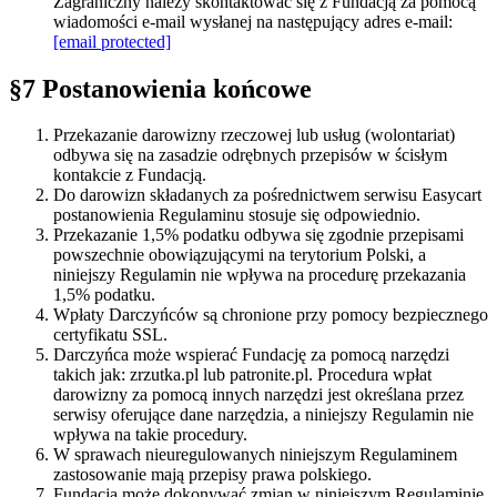
Zagraniczny należy skontaktować się z Fundacją za pomocą
wiadomości e-mail wysłanej na następujący adres e-mail:
[email protected]
§7 Postanowienia końcowe
Przekazanie darowizny rzeczowej lub usług (wolontariat)
odbywa się na zasadzie odrębnych przepisów w ścisłym
kontakcie z Fundacją.
Do darowizn składanych za pośrednictwem serwisu Easycart
postanowienia Regulaminu stosuje się odpowiednio.
Przekazanie 1,5% podatku odbywa się zgodnie przepisami
powszechnie obowiązującymi na terytorium Polski, a
niniejszy Regulamin nie wpływa na procedurę przekazania
1,5% podatku.
Wpłaty Darczyńców są chronione przy pomocy bezpiecznego
certyfikatu SSL.
Darczyńca może wspierać Fundację za pomocą narzędzi
takich jak: zrzutka.pl lub patronite.pl. Procedura wpłat
darowizny za pomocą innych narzędzi jest określana przez
serwisy oferujące dane narzędzia, a niniejszy Regulamin nie
wpływa na takie procedury.
W sprawach nieuregulowanych niniejszym Regulaminem
zastosowanie mają przepisy prawa polskiego.
Fundacja może dokonywać zmian w niniejszym Regulaminie.