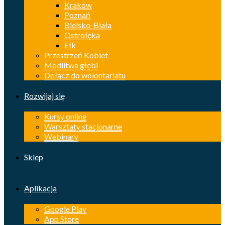
Kraków
Poznań
Bielsko-Biała
Ostrołęka
Ełk
Przestrzeń Kobiet
Modlitwa głębi
Dołącz do wolontariatu
Rozwijaj się
Kursy online
Warsztaty stacjonarne
Webinary
Sklep
Aplikacja
Google Play
App Store