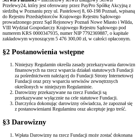
Przelewy24, który jest oferowany przez PayPro Spółkę Akcyjną z
siedzibą w Poznaniu przy ul. Pastelowej 8, 60-198 Poznań, wpisaną
do Rejestru Przedsiębiorców Krajowego Rejestru Sądowego
prowadzonego przez Sąd Rejonowy Poznań Nowe Miasto i Wilda,
VIII Wydział Gospodarczy Krajowego Rejestru Sądowego pod
numerem KRS 0000347935, numer NIP 7792369887, o kapitale
zakładowym wynoszącym 5 476 300,00 zł, w całości opłaconym.
§2 Postanowienia wstępne
Niniejszy Regulamin określa zasady przekazywania darowizn
finansowych na rzecz wsparcia działań statutowych Fundacji
za pośrednictwem należącej do Fundacji Strony Internetowej
Fundacji oraz przy wsparciu serwisów zewnętrznych
określonych w niniejszym Regulaminie.
Darowizny przekazywane na rzecz Fundacji są
przekazywane wyłącznie na cele statutowe Fundacji.
Darczyńca dokonując darowizny oświadcza, że zapoznał się
z postanowieniami Regulaminu oraz akceptuje jego treść.
§3 Darowizny
Wpłata Darowizny na rzecz Fundacji może zostać dokonana