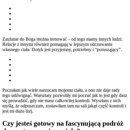
Zaufanie do Boga można trenować – od tego mamy innych ludzi.
Relacje z innymi również pomagają w lepszym odczuwaniu
własnego ciała. Dotyk jest przyjemny, potrzebny i “porusząjący”.
Poczułam jak wiele narzucam mojemu ciału, a ono nie daje rady
tego udźwignąć. Warsztaty pozwoliły mi poczuć jak to jest gdy dasz
się prowadzić, gdy nie masz całkowitej kontroli. Wyszłam z nich
myślą, że odpuszczam, zostawiłam tam na sali jakąś część kontroli i
jest mi dużo lżej.
Czy jesteś gotowy na fascynującą podróż