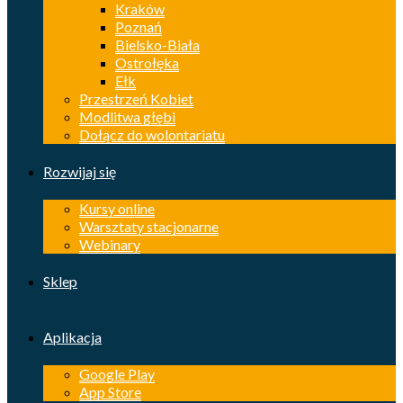
Kraków
Poznań
Bielsko-Biała
Ostrołęka
Ełk
Przestrzeń Kobiet
Modlitwa głębi
Dołącz do wolontariatu
Rozwijaj się
Kursy online
Warsztaty stacjonarne
Webinary
Sklep
Aplikacja
Google Play
App Store