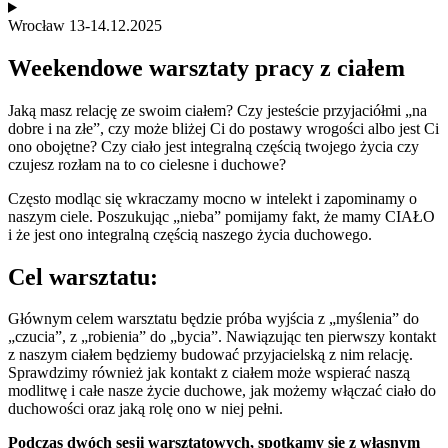
Wrocław 13-14.12.2025
Weekendowe warsztaty pracy z ciałem
Jaką masz relację ze swoim ciałem? Czy jesteście przyjaciółmi „na
dobre i na złe”, czy może bliżej Ci do postawy wrogości albo jest Ci
ono obojętne? Czy ciało jest integralną częścią twojego życia czy
czujesz rozłam na to co cielesne i duchowe?
Często modląc się wkraczamy mocno w intelekt i zapominamy o
naszym ciele. Poszukując „nieba” pomijamy fakt, że mamy CIAŁO
i że jest ono integralną częścią naszego życia duchowego.
Cel warsztatu:
Głównym celem warsztatu będzie próba wyjścia z „myślenia” do
„czucia”, z „robienia” do „bycia”. Nawiązując ten pierwszy kontakt
z naszym ciałem będziemy budować przyjacielską z nim relację.
Sprawdzimy również jak kontakt z ciałem może wspierać naszą
modlitwę i całe nasze życie duchowe, jak możemy włączać ciało do
duchowości oraz jaką rolę ono w niej pełni.
Podczas dwóch sesji warsztatowych, spotkamy się z własnym