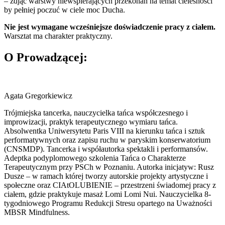
– zdjąć warstwy niewspierających przekonań na temat cielesności
by pełniej poczuć w ciele moc Ducha.
Nie jest wymagane wcześniejsze doświadczenie pracy z ciałem.
Warsztat ma charakter praktyczny.
O Prowadzącej:
Agata Gregorkiewicz
Trójmiejska tancerka, nauczycielka tańca współczesnego i
improwizacji, praktyk terapeutycznego wymiaru tańca.
Absolwentka Uniwersytetu Paris VIII na kierunku tańca i sztuk
performatywnych oraz zapisu ruchu w paryskim konserwatorium
(CNSMDP). Tancerka i współautorka spektakli i performansów.
Adeptka podyplomowego szkolenia Tańca o Charakterze
Terapeutycznym przy PSCh w Poznaniu. Autorka inicjatyw: Rusz
Dusze – w ramach której tworzy autorskie projekty artystyczne i
społeczne oraz CIAtOLUBIENIE – przestrzeni świadomej pracy z
ciałem, gdzie praktykuje masaż Lomi Lomi Nui. Nauczycielka 8-
tygodniowego Programu Redukcji Stresu opartego na Uważności
MBSR Mindfulness.