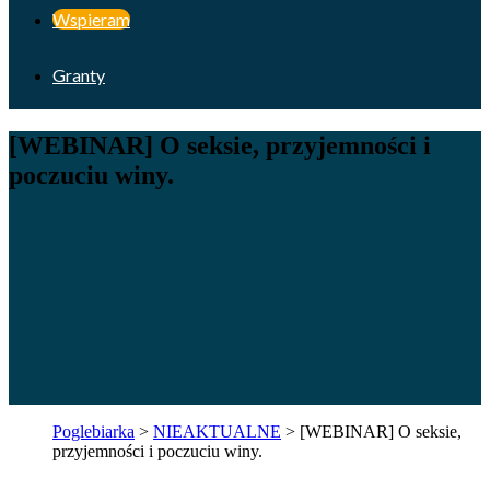
Wspieram
Granty
[WEBINAR] O seksie, przyjemności i
poczuciu winy.
Poglebiarka
>
NIEAKTUALNE
>
[WEBINAR] O seksie,
przyjemności i poczuciu winy.