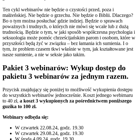
Ten cykl webinarów nie będzie o czystości przed, poza i
małżeńskiej. Nie będzie o grzechu. Nie będzie o Biblii. Dlaczego?
Bo o tym można posłuchać gdzie indziej. Będzie o sprawach
poważnych i trudnych, o których nie mówi się wcale lub z dużą
trudnością. Będzie o tym, w jaki sposób współczesna psychologia i
seksuologia może pomóc chrześcijańskim parom i osobom, które w
przyszłości będą żyć w związk
u
–
bez
łamania ich s
umienia. I o
tym, że problem czasem tkwi właśnie w tym, jak kształtowane jest
nasze sumienie, a nie w seksie jako takim.
Pakiet 3 webinarów: Wykup dostęp do
pakietu 3 webinarów za jednym razem.
Przycisk znajdujący się poniżej to możliwość wykupienia dostępu
do wszystkich webinarów jednocześnie. Koszt jednego webirnaru
to 40 zł,
a koszt 3 wykupionych za pośrednictwem poniższego
guzika to 100 zł.
Webinary odbęda się:
W czwartek
22.08.24, godz. 19.30
W czwartek 29.08.24, godz. 19.30
W środa 4.09.24, godz. 19.30