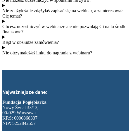
Nie możesz uczestniczyć w spotkaniu na żywo? ​
Nie zdążyłeś/nie zdążyłaś zapisać się na webinar, a zainteresował
Cię temat?
Chcesz uczestniczyć w webinarze ale nie pozwalają Ci na to środki
finansowe?​
Błąd w obsłudze zamówienia?
Nie otrzymałeś/aś linku do nagrania z webinaru?
Najważniejsze dane:
Fundacja Pogłębiarka
Nowy Świat 33/13,
00-029 Warszawa
KRS: 0000868337
NIP: 5252842557