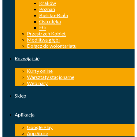
Kraków
Poznań
Bielsko-Biała
Ostrołęka
Ełk
Przestrzeń Kobiet
Modlitwa głębi
Dołącz do wolontariatu
Rozwijaj się
Kursy online
Warsztaty stacjonarne
Webinary
Sklep
Aplikacja
Google Play
App Store