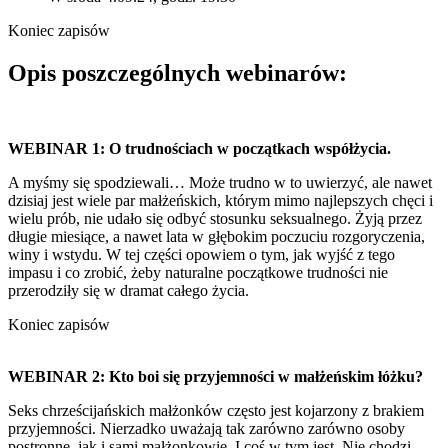
Koniec zapisów
Opis poszczególnych webinarów:
WEBINAR 1: O trudnościach w początkach współżycia.
A myśmy się spodziewali… Może trudno w to uwierzyć, ale nawet
dzisiaj jest wiele par małżeńskich, którym mimo najlepszych chęci i
wielu prób, nie udało się odbyć stosunku seksualnego. Żyją przez
długie miesiące, a nawet lata w głębokim poczuciu rozgoryczenia,
winy i wstydu. W tej części opowiem o tym, jak wyjść z tego
impasu i co zrobić, żeby naturalne początkowe trudności nie
przerodziły się w dramat całego życia.
Koniec zapisów
WEBINAR 2: Kto boi się przyjemności w małżeńskim łóżku?
Seks chrześcijańskich małżonków często jest kojarzony z brakiem
przyjemności. Nierzadko uważają tak zarówno zarówno osoby
postronne, jak i sami małżonkowie. I coś w tym jest. Nie chodzi