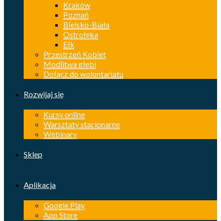
Kraków
Poznań
Bielsko-Biała
Ostrołęka
Ełk
Przestrzeń Kobiet
Modlitwa głębi
Dołącz do wolontariatu
Rozwijaj się
Kursy online
Warsztaty stacjonarne
Webinary
Sklep
Aplikacja
Google Play
App Store