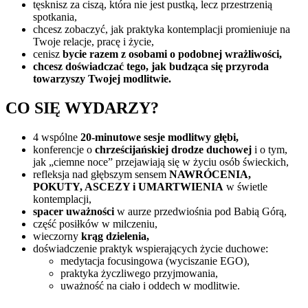
tęsknisz za ciszą, która nie jest pustką, lecz przestrzenią
spotkania,
chcesz zobaczyć, jak praktyka kontemplacji promieniuje na
Twoje relacje, pracę i życie,
cenisz
bycie razem z osobami o podobnej wrażliwości,
chcesz doświadczać tego, jak budząca się przyroda
towarzyszy Twojej modlitwie.
CO SIĘ WYDARZY?
4 wspólne
20-minutowe sesje modlitwy głębi,
konferencje o
chrześcijańskiej drodze duchowej
i o tym,
jak „ciemne noce” przejawiają się w życiu osób świeckich,
refleksja nad głębszym sensem
NAWRÓCENIA,
POKUTY, ASCEZY i UMARTWIENIA
w świetle
kontemplacji,
spacer uważności
w aurze przedwiośnia pod Babią Górą,
część posiłków w milczeniu,
wieczorny
krąg dzielenia,
doświadczenie praktyk wspierających życie duchowe:
medytacja focusingowa (wyciszanie EGO),
praktyka życzliwego przyjmowania,
uważność na ciało i oddech w modlitwie.