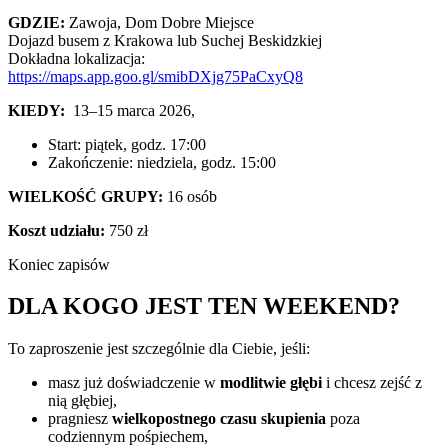
GDZIE:
Zawoja,
Dom Dobre Miejsce
Dojazd busem z Krakowa lub Suchej Beskidzkiej
Dokładna lokalizacja:
https://maps.app.goo.gl/smibDXjg75PaCxyQ8
KIEDY
:
13–15 marca 2026,
Start: piątek, godz. 17:00
Zakończenie: niedziela, godz. 15:00
WIELKOŚĆ GRUPY:
16 osób
Koszt udziału:
750 zł
Koniec zapisów
DLA KOGO JEST TEN WEEKEND?
To zaproszenie jest szczególnie dla Ciebie, jeśli:
masz już doświadczenie w
modlitwie głębi
i chcesz zejść z
nią głębiej,
pragniesz
wielkopostnego czasu skupienia
poza
codziennym pośpiechem,