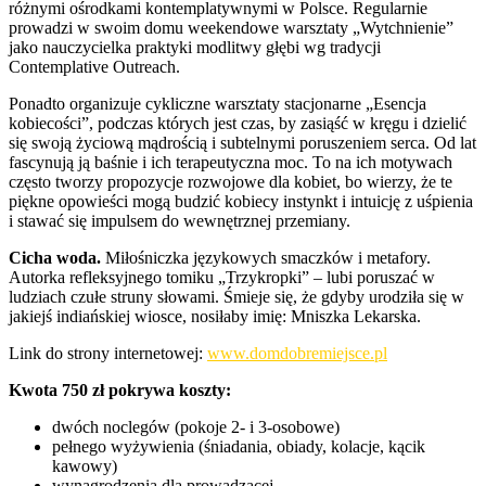
różnymi ośrodkami kontemplatywnymi w Polsce. Regularnie
prowadzi w swoim domu weekendowe warsztaty „Wytchnienie”
jako nauczycielka praktyki modlitwy głębi wg tradycji
Contemplative Outreach.
Ponadto organizuje cykliczne warsztaty stacjonarne „Esencja
kobiecości”, podczas których jest czas, by zasiąść w kręgu i dzielić
się swoją życiową mądrością i subtelnymi poruszeniem serca. Od lat
fascynują ją baśnie i ich terapeutyczna moc. To na ich motywach
często tworzy propozycje rozwojowe dla kobiet, bo wierzy, że te
piękne opowieści mogą budzić kobiecy instynkt i intuicję z uśpienia
i stawać się impulsem do wewnętrznej przemiany.
Cicha woda.
Miłośniczka językowych smaczków i metafory.
Autorka refleksyjnego tomiku „Trzykropki” – lubi poruszać w
ludziach czułe struny słowami. Śmieje się, że gdyby urodziła się w
jakiejś indiańskiej wiosce, nosiłaby imię: Mniszka Lekarska.
Link do strony internetowej:
www.domdobremiejsce.pl
Kwota 750 zł pokrywa koszty:
dwóch noclegów (pokoje 2- i 3-osobowe)
pełnego wyżywienia (śniadania, obiady, kolacje, kącik
kawowy)
wynagrodzenia dla prowadzącej,