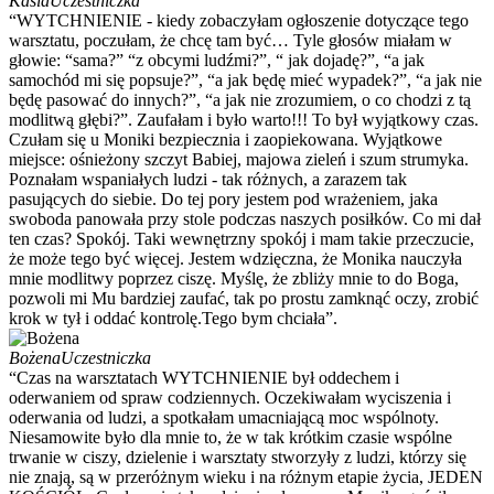
Kasia
Uczestniczka
“WYTCHNIENIE - kiedy zobaczyłam ogłoszenie dotyczące tego
warsztatu, poczułam, że chcę tam być… Tyle głosów miałam w
głowie: “sama?” “z obcymi ludźmi?”, “ jak dojadę?”, “a jak
samochód mi się popsuje?”, “a jak będę mieć wypadek?”, “a jak nie
będę pasować do innych?”, “a jak nie zrozumiem, o co chodzi z tą
modlitwą głębi?”. Zaufałam i było warto!!! To był wyjątkowy czas.
Czułam się u Moniki bezpiecznia i zaopiekowana. Wyjątkowe
miejsce: ośnieżony szczyt Babiej, majowa zieleń i szum strumyka.
Poznałam wspaniałych ludzi - tak różnych, a zarazem tak
pasujących do siebie. Do tej pory jestem pod wrażeniem, jaka
swoboda panowała przy stole podczas naszych posiłków. Co mi dał
ten czas? Spokój. Taki wewnętrzny spokój i mam takie przeczucie,
że może tego być więcej. Jestem wdzięczna, że Monika nauczyła
mnie modlitwy poprzez ciszę. Myślę, że zbliży mnie to do Boga,
pozwoli mi Mu bardziej zaufać, tak po prostu zamknąć oczy, zrobić
krok w tył i oddać kontrolę.Tego bym chciała”.
Bożena
Uczestniczka
“Czas na warsztatach WYTCHNIENIE był oddechem i
oderwaniem od spraw codziennych. Oczekiwałam wyciszenia i
oderwania od ludzi, a spotkałam umacniającą moc wspólnoty.
Niesamowite było dla mnie to, że w tak krótkim czasie wspólne
trwanie w ciszy, dzielenie i warsztaty stworzyły z ludzi, którzy się
nie znają, są w przeróżnym wieku i na różnym etapie życia, JEDEN