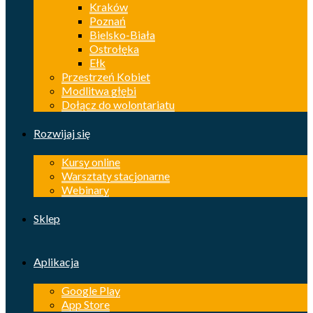
Kraków
Poznań
Bielsko-Biała
Ostrołęka
Ełk
Przestrzeń Kobiet
Modlitwa głębi
Dołącz do wolontariatu
Rozwijaj się
Kursy online
Warsztaty stacjonarne
Webinary
Sklep
Aplikacja
Google Play
App Store