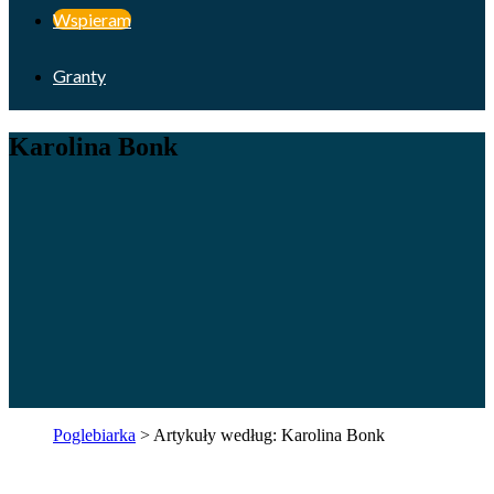
Wspieram
Granty
Karolina Bonk
Poglebiarka
>
Artykuły według: Karolina Bonk