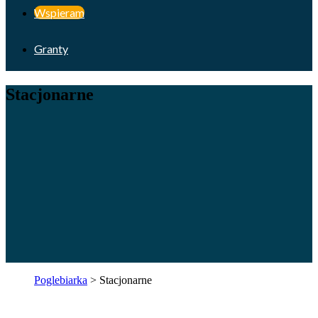
Wspieram
Granty
Stacjonarne
Poglebiarka
>
Stacjonarne