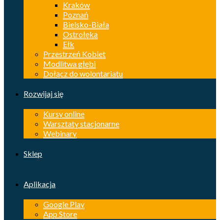
Kraków
Poznań
Bielsko-Biała
Ostrołęka
Ełk
Przestrzeń Kobiet
Modlitwa głębi
Dołącz do wolontariatu
Rozwijaj się
Kursy online
Warsztaty stacjonarne
Webinary
Sklep
Aplikacja
Google Play
App Store