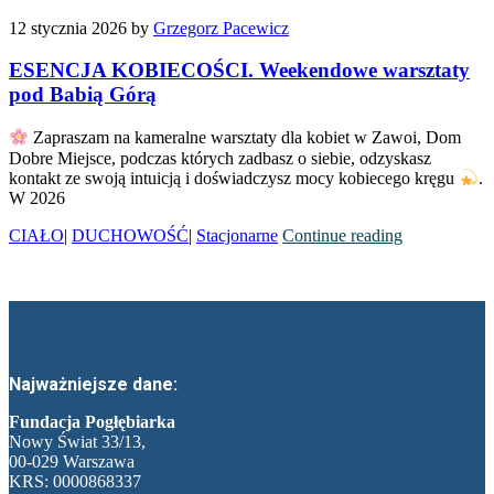
12 stycznia 2026
by
Grzegorz Pacewicz
ESENCJA KOBIECOŚCI. Weekendowe warsztaty
pod Babią Górą
Zapraszam na kameralne warsztaty dla kobiet w Zawoi, Dom
Dobre Miejsce, podczas których zadbasz o siebie, odzyskasz
kontakt ze swoją intuicją i doświadczysz mocy kobiecego kręgu
.
W 2026
CIAŁO
|
DUCHOWOŚĆ
|
Stacjonarne
Continue reading
Najważniejsze dane:
Fundacja Pogłębiarka
Nowy Świat 33/13,
00-029 Warszawa
KRS: 0000868337