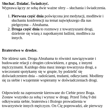
Słuchać. Działać. Świadczyć.
Wyprawa łączy ze sobą dwie ważne sfery – słuchania i świadczenia.
Pierwsza część dnia
poświęcona jest medytacji, modlitwie i
słuchaniu konferencji na temat największego dla nas
pielgrzyma – Abrahama.
Druga część dnia
to rozmowy z towarzyszami drogi,
dzielenie się wiarą z napotkanymi ludźmi, modlitwa za
innych.
Braterstwo w drodze.
Nie idziesz sam. Droga Abrahama to również nawiązywanie i
budowanie relacji z drugim człowiekiem, z grupą, z innymi
mężczyznami. Każdego dnia masz innego towarzysza drogi, a
wieczorami spotykamy się w grupie, by podzielić się
doświadczeniem dnia – radościami, trudami, odkryciami. Modlimy
się za siebie i wzajemnie wspieramy w doświadczeniach drogi.
Odpowiedz na zaproszenie kierowane do Ciebie przez Boga.
Zostaw wszystko za sobą i wyrusz w drogę. Przed Tobą 9 dni
odkrywania siebie, braterstwa i Bożego prowadzenia w
towarzystwie innych mężczyzn. On Cię poprowadzi, ale pierwszy