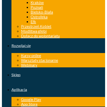
Kraków
Poznań
Bielsko-Biała
Ostrołęka
Ełk
Przestrzeń Kobiet
Modlitwa głębi
Dołącz do wolontariatu
Rozwijaj się
Kursy online
Warsztaty stacjonarne
Webinary
Sklep
Aplikacja
Google Play
App Store