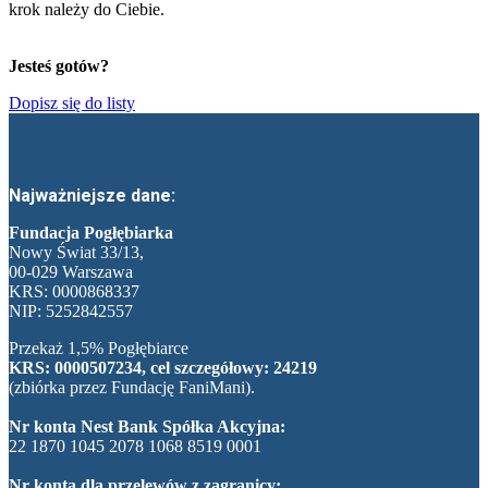
krok należy do Ciebie.
Jesteś gotów?
Dopisz się do listy
Najważniejsze dane:
Fundacja Pogłębiarka
Nowy Świat 33/13,
00-029 Warszawa
KRS: 0000868337
NIP: 5252842557
Przekaż 1,5% Pogłębiarce
KRS: 0000507234, cel szczegółowy: 24219
(zbiórka przez Fundację FaniMani).
Nr konta Nest Bank Spółka Akcyjna:
22 1870 1045 2078 1068 8519 0001
Nr konta dla przelewów z zagranicy: