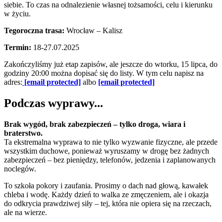
siebie. To czas na odnalezienie własnej tożsamości, celu i kierunku
w życiu.
Tegoroczna trasa:
Wrocław – Kalisz
Termin:
18-27.07.2025
Zakończyliśmy już etap zapisów, ale jeszcze do wtorku, 15 lipca, do
godziny 20:00 można dopisać się do listy. W tym celu napisz na
adres:
[email protected]
albo
[email protected]
Podczas wyprawy...
Brak wygód, brak zabezpieczeń – tylko droga, wiara i
braterstwo.
Ta ekstremalna wyprawa to nie tylko wyzwanie fizyczne, ale przede
wszystkim duchowe, ponieważ wyruszamy w drogę bez żadnych
zabezpieczeń – bez pieniędzy, telefonów, jedzenia i zaplanowanych
noclegów.
To szkoła pokory i zaufania. Prosimy o dach nad głową, kawałek
chleba i wodę. Każdy dzień to walka ze zmęczeniem, ale i okazja
do odkrycia prawdziwej siły – tej, która nie opiera się na rzeczach,
ale na wierze.