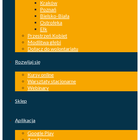
Kraków
Poznań
Bielsko-Biała
Ostrołęka
Ełk
Przestrzeń Kobiet
Modlitwa głębi
Dołącz do wolontariatu
Rozwijaj się
Kursy online
Warsztaty stacjonarne
Webinary
Sklep
Aplikacja
Google Play
App Store